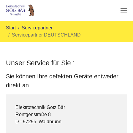
Skip to main content
You are here:
Start
Servicepartner
Servicepartner DEUTSCHLAND
Unser Service für Sie :
Sie können Ihre defekten Geräte entweder
direkt an
Elektrotechnik Götz Bär
Röntgenstraße 8
D - 97295 Waldbrunn